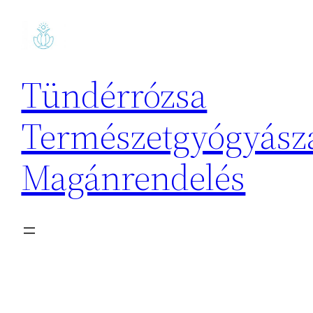
Ugrás
a
tartalomhoz
Tündérrózsa
Természetgyógyásza
Magánrendelés