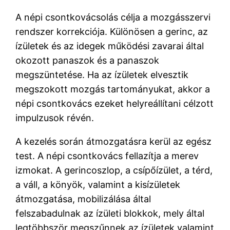
A népi csontkovácsolás célja a mozgásszervi
rendszer korrekciója. Különösen a gerinc, az
ízületek és az idegek működési zavarai által
okozott panaszok és a panaszok
megszüntetése. Ha az ízületek elvesztik
megszokott mozgás tartományukat, akkor a
népi csontkovács ezeket helyreállítani célzott
impulzusok révén.
A kezelés során átmozgatásra kerül az egész
test. A népi csontkovács fellazítja a merev
izmokat. A gerincoszlop, a csípőízület, a térd,
a váll, a könyök, valamint a kisízületek
átmozgatása, mobilizálása által
felszabadulnak az ízületi blokkok, mely által
legtöbbször megszűnnek az ízületek valamint