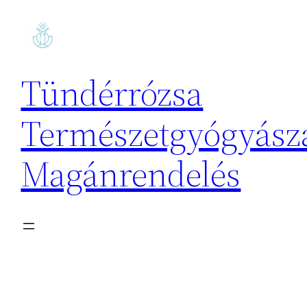
Ugrás
a
tartalomhoz
Tündérrózsa
Természetgyógyásza
Magánrendelés