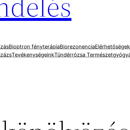
ndelés
zás
Bioptron fényterápia
Biorezonencia
Elérhetősége
százs
Tevékenységeink
Tündérrózsa Természetgyógyá