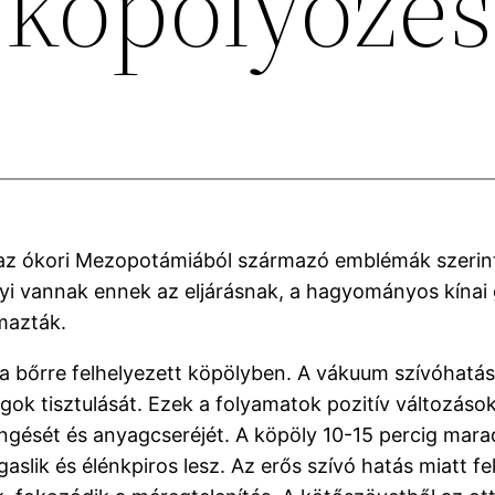
 köpölyözés
 az ókori Mezopotámiából származó emblémák szerint
yi vannak ennek az eljárásnak, a hagyományos kínai 
lmazták.
 bőrre felhelyezett köpölyben. A vákuum szívóhatás
nyagok tisztulását. Ezek a folyamatok pozitív változ
ingését és anyagcseréjét. A köpöly 10-15 percig marad
gaslik és élénkpiros lesz. Az erős szívó hatás miatt f