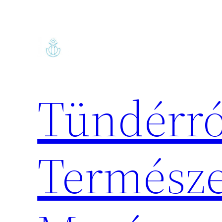
Ugrás
a
tartalomhoz
Tündérró
Természe