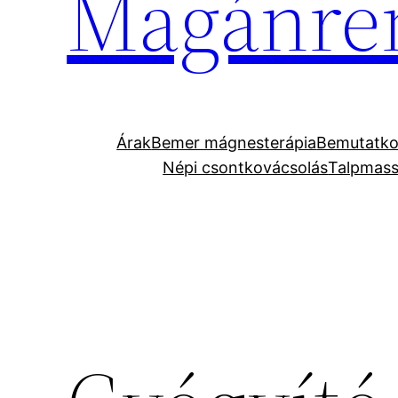
Magánre
Árak
Bemer mágnesterápia
Bemutatko
Népi csontkovácsolás
Talpmas