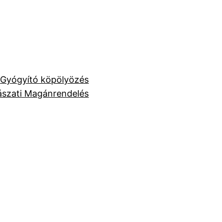
k
Gyógyító köpölyözés
szati Magánrendelés