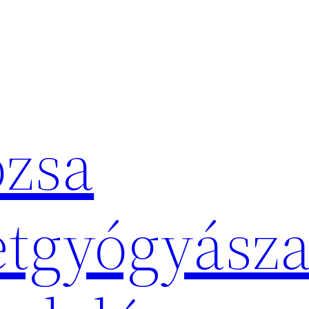
zsa
tgyógyásza