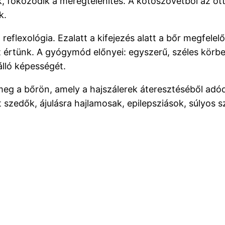
ik, fokozódik a méregtelenítés. A kötőszövetből az o
k.
lexológia. Ezalatt a kifejezés alatt a bőr megfelelő
t értünk. A gyógymód előnyei: egyszerű, széles körbe
álló képességét.
meg a bőrön, amely a hajszálerek áteresztéséből adódi
 szedők, ájulásra hajlamosak, epilepsziások, súlyos s