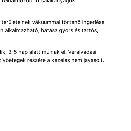
tt felhalmozódott salakanyagok
 területeinek vákuummal történő ingerlése
n alkalmazható, hatása gyors és tartós,
k, 3-5 nap alatt múlnak el. Véralvadási
zívbetegek részére a kezelés nem javasolt.