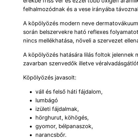
erekbe friss vér és ezzel több oxigén áraml
felhalmozódnak és a vese irányába távozna
A köpölyözés modern neve dermatovákuum ref
során belszervekre ható reflexes folyamato
nincs mellékhatása, növeli a szervezet ellen
A köpölyözés hatására lilás foltok jelennek 
zavarban szenvedők illetve véralvadásgátlót
Köpölyözés javasolt:
váll és felső háti fájdalom,
lumbágó
izületi fájdalmak,
hörghurut, köhögés,
gyomor, bélpanaszok,
narancsbőr.