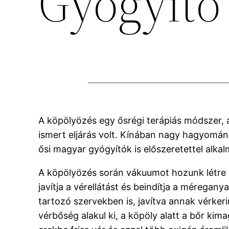
Gyógyító
A köpölyözés egy ősrégi terápiás módszer,
ismert eljárás volt. Kínában nagy hagyomán
ősi magyar gyógyítók is előszeretettel alka
A köpölyözés során vákuumot hozunk létre a
javítja a vérellátást és beindítja a mérega
tartozó szervekben is, javítva annak vérker
vérbőség alakul ki, a köpöly alatt a bőr kima