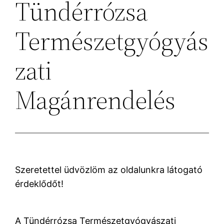
Tündérrózsa
Természetgyógyás
zati
Magánrendelés
Szeretettel üdvözlöm az oldalunkra látogató
érdeklődőt!
A Tündérrózsa Természetgyógyászati