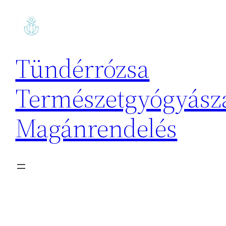
Ugrás
a
tartalomhoz
Tündérrózsa
Természetgyógyásza
Magánrendelés