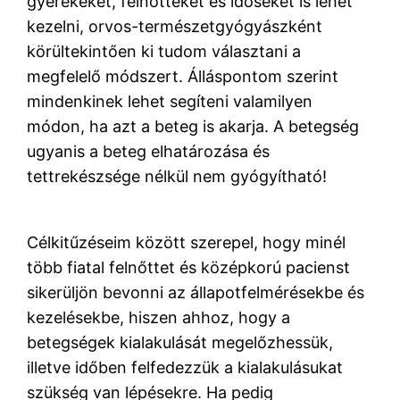
gyerekeket, felnőtteket és időseket is lehet
kezelni, orvos-természetgyógyászként
körültekintően ki tudom választani a
megfelelő módszert. Álláspontom szerint
mindenkinek lehet segíteni valamilyen
módon, ha azt a beteg is akarja. A betegség
ugyanis a beteg elhatározása és
tettrekészsége nélkül nem gyógyítható!
Célkitűzéseim között szerepel, hogy minél
több fiatal felnőttet és középkorú pacienst
sikerüljön bevonni az állapotfelmérésekbe és
kezelésekbe, hiszen ahhoz, hogy a
betegségek kialakulását megelőzhessük,
illetve időben felfedezzük a kialakulásukat
szükség van lépésekre. Ha pedig